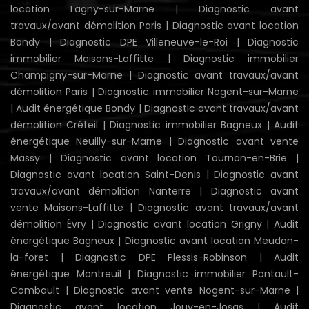
location Lagny-sur-Marne
|
Diagnostic avant
travaux/avant démolition Paris
|
Diagnostic avant location
Bondy
|
Diagnostic DPE Villeneuve-le-Roi
|
Diagnostic
immobilier Maisons-Laffitte
|
Diagnostic immobilier
Champigny-sur-Marne
|
Diagnostic avant travaux/avant
démolition Paris
|
Diagnostic immobilier Nogent-sur-Marne
|
Audit énergétique Bondy
|
Diagnostic avant travaux/avant
démolition Créteil
|
Diagnostic immobilier Bagneux
|
Audit
énergétique Neuilly-sur-Marne
|
Diagnostic avant vente
Massy
|
Diagnostic avant location Tournan-en-Brie
|
Diagnostic avant location Saint-Denis
|
Diagnostic avant
travaux/avant démolition Nanterre
|
Diagnostic avant
vente Maisons-Laffitte
|
Diagnostic avant travaux/avant
démolition Évry
|
Diagnostic avant location Grigny
|
Audit
énergétique Bagneux
|
Diagnostic avant location Meudon-
la-foret
|
Diagnostic DPE Plessis-Robinson
|
Audit
énergétique Montreuil
|
Diagnostic immobilier Pontault-
Combault
|
Diagnostic avant vente Nogent-sur-Marne
|
Diagnostic avant location Jouy-en-Josas
|
Audit