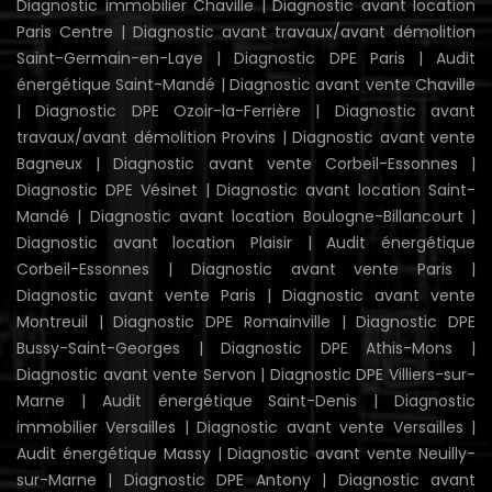
Diagnostic immobilier Chaville
|
Diagnostic avant location
Paris Centre
|
Diagnostic avant travaux/avant démolition
Saint-Germain-en-Laye
|
Diagnostic DPE Paris
|
Audit
énergétique Saint-Mandé
|
Diagnostic avant vente Chaville
|
Diagnostic DPE Ozoir-la-Ferrière
|
Diagnostic avant
travaux/avant démolition Provins
|
Diagnostic avant vente
Bagneux
|
Diagnostic avant vente Corbeil-Essonnes
|
Diagnostic DPE Vésinet
|
Diagnostic avant location Saint-
Mandé
|
Diagnostic avant location Boulogne-Billancourt
|
Diagnostic avant location Plaisir
|
Audit énergétique
Corbeil-Essonnes
|
Diagnostic avant vente Paris
|
Diagnostic avant vente Paris
|
Diagnostic avant vente
Montreuil
|
Diagnostic DPE Romainville
|
Diagnostic DPE
Bussy-Saint-Georges
|
Diagnostic DPE Athis-Mons
|
Diagnostic avant vente Servon
|
Diagnostic DPE Villiers-sur-
Marne
|
Audit énergétique Saint-Denis
|
Diagnostic
immobilier Versailles
|
Diagnostic avant vente Versailles
|
Audit énergétique Massy
|
Diagnostic avant vente Neuilly-
sur-Marne
|
Diagnostic DPE Antony
|
Diagnostic avant