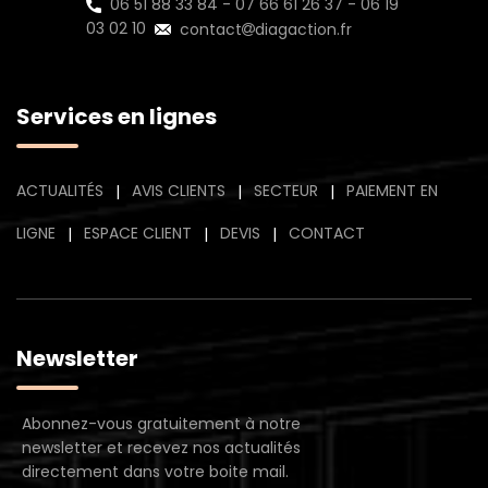
06 51 88 33 84
-
07 66 61 26 37
-
06 19
03 02 10
contact
diagaction.fr
Services en lignes
ACTUALITÉS
AVIS CLIENTS
SECTEUR
PAIEMENT EN
|
|
|
LIGNE
ESPACE CLIENT
DEVIS
CONTACT
|
|
|
Newsletter
Abonnez-vous gratuitement à notre
newsletter et recevez nos actualités
directement dans votre boite mail.