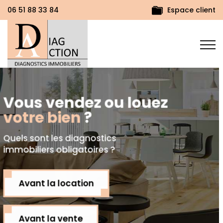
Espace client
06 51 88 33 84
Syndic
de
copropriété
,
DiagAction réalise vos DTG
et DTA et leur mise à jour.
LE DTG
LE DTA