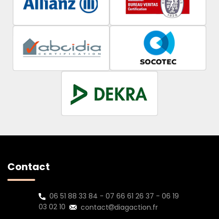
Contact
06 51 88 33 84
-
07 66 61 26 37
-
06 19
03 02 10
contact
diagaction.fr