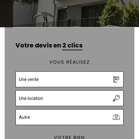
Votre devis en
2 clics
VOUS RÉALISEZ
Une vente
Une location
Autre
VOTRE BIEN