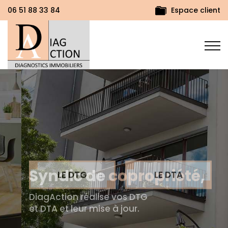
Espace client
06 51 88 33 84
Syndic
de
copropriété
,
DiagAction réalise vos DTG
et DTA et leur mise à jour.
LE DTG
LE DTA