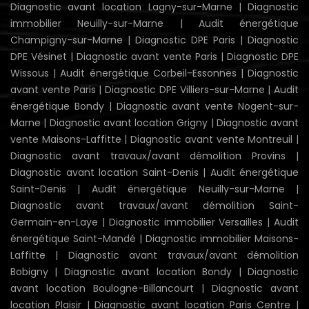
Diagnostic avant location Lagny-sur-Marne
|
Diagnostic
immobilier Neuilly-sur-Marne
|
Audit énergétique
Champigny-sur-Marne
|
Diagnostic DPE Paris
|
Diagnostic
DPE Vésinet
|
Diagnostic avant vente Paris
|
Diagnostic DPE
Wissous
|
Audit énergétique Corbeil-Essonnes
|
Diagnostic
avant vente Paris
|
Diagnostic DPE Villiers-sur-Marne
|
Audit
énergétique Bondy
|
Diagnostic avant vente Nogent-sur-
Marne
|
Diagnostic avant location Grigny
|
Diagnostic avant
vente Maisons-Laffitte
|
Diagnostic avant vente Montreuil
|
Diagnostic avant travaux/avant démolition Provins
|
Diagnostic avant location Saint-Denis
|
Audit énergétique
Saint-Denis
|
Audit énergétique Neuilly-sur-Marne
|
Diagnostic avant travaux/avant démolition Saint-
Germain-en-Laye
|
Diagnostic immobilier Versailles
|
Audit
énergétique Saint-Mandé
|
Diagnostic immobilier Maisons-
Laffitte
|
Diagnostic avant travaux/avant démolition
Bobigny
|
Diagnostic avant location Bondy
|
Diagnostic
avant location Boulogne-Billancourt
|
Diagnostic avant
location Plaisir
|
Diagnostic avant location Paris Centre
|