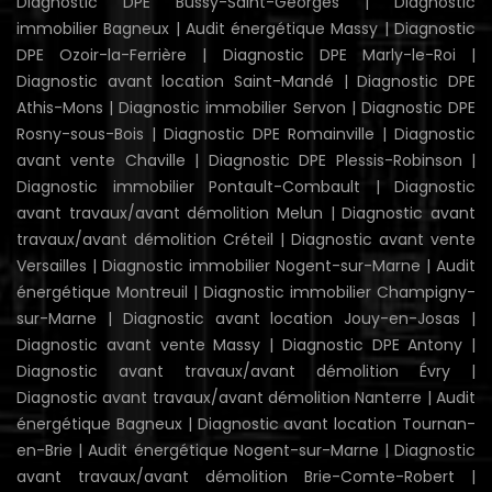
Diagnostic DPE Bussy-Saint-Georges
|
Diagnostic
immobilier Bagneux
|
Audit énergétique Massy
|
Diagnostic
DPE Ozoir-la-Ferrière
|
Diagnostic DPE Marly-le-Roi
|
Diagnostic avant location Saint-Mandé
|
Diagnostic DPE
Athis-Mons
|
Diagnostic immobilier Servon
|
Diagnostic DPE
Rosny-sous-Bois
|
Diagnostic DPE Romainville
|
Diagnostic
avant vente Chaville
|
Diagnostic DPE Plessis-Robinson
|
Diagnostic immobilier Pontault-Combault
|
Diagnostic
avant travaux/avant démolition Melun
|
Diagnostic avant
travaux/avant démolition Créteil
|
Diagnostic avant vente
Versailles
|
Diagnostic immobilier Nogent-sur-Marne
|
Audit
énergétique Montreuil
|
Diagnostic immobilier Champigny-
sur-Marne
|
Diagnostic avant location Jouy-en-Josas
|
Diagnostic avant vente Massy
|
Diagnostic DPE Antony
|
Diagnostic avant travaux/avant démolition Évry
|
Diagnostic avant travaux/avant démolition Nanterre
|
Audit
énergétique Bagneux
|
Diagnostic avant location Tournan-
en-Brie
|
Audit énergétique Nogent-sur-Marne
|
Diagnostic
avant travaux/avant démolition Brie-Comte-Robert
|